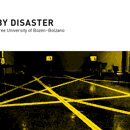
BY DISASTER
ree University of Bozen–Bolzano