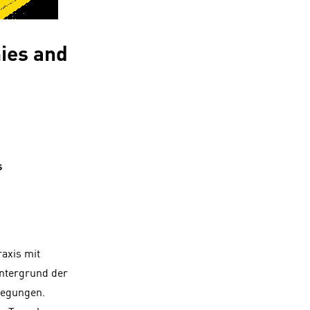
mies and
s
raxis mit
intergrund der
wegungen.