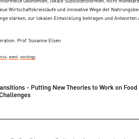
informelle Ökonomien, lokale Subsistenzformen, nicht monetäre
eue Wirtschaftskreisläufe und innovative Wege der Nahrungsbe
 stärken, zur lokalen Entwicklung beitragen und Antworten 
ration: Prof. Susanne Elsen
mics
,
event
,
sociology
ransitions - Putting New Theories to Work on Food
 Challenges