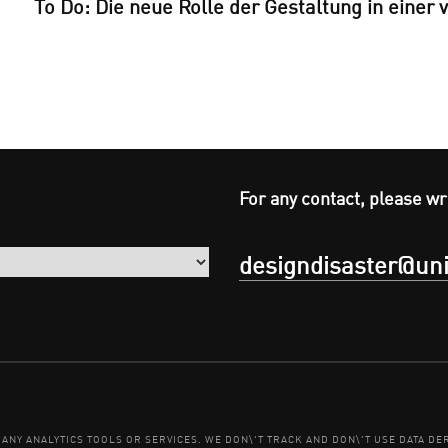
To Do: Die neue Rolle der Gestaltung in einer
For any contact, please wr
designdisaster@uni
E ANY ANALYTICS TOOLS OR SERVICES. WE DON\'T TRACK AND DON\'T USE DATA 