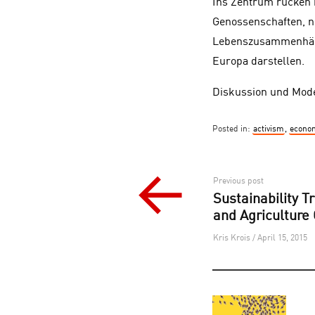
Ins Zentrum rücken 
Genossenschaften, n
Lebenszusammenhänge
Europa darstellen.
Diskussion und Mode
Posted in:
activism
,
econo
Post
Previous post
Sustainability T
navigation
and Agriculture
Kris Krois / April 15, 2015