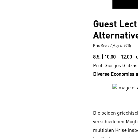
Guest Lect
Alternativ
Author
Posted
Kris Krois
May 4, 2015
on
8.5. | 10.00 – 12.00 
Prof. Giorgos Gritza
Diverse Economies a
Die beiden griechisc
verschiedenen Mögli
multiplen Krise ins