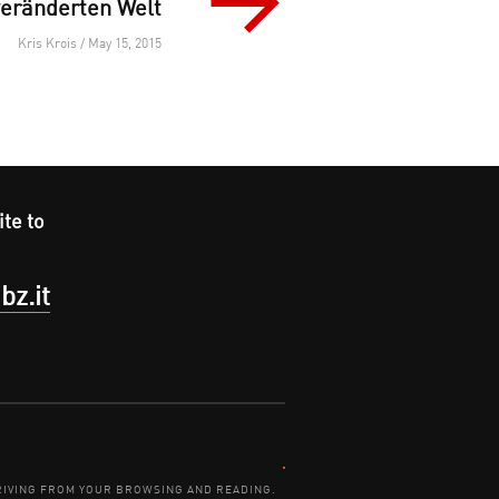
 veränderten Welt
Kris Krois / May 15, 2015
ite to
bz.it
Contact:
DERIVING FROM YOUR BROWSING AND READING.