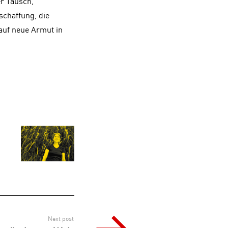
r Tausch,
schaffung, die
auf neue Armut in
Next post