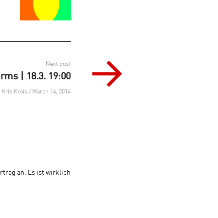
Next post
rms | 18.3. 19:00
Kris Krois / March 14, 2014
trag an. Es ist wirklich