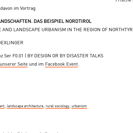
Frische 
 davon im Vortrag
NDSCHAFTEN. DAS BEISPIEL NORDTIROL
 AND LANDSCAPE URBANISM IN THE REGION OF NORTHTYR
DEXLINGER
nibz Ser F0.01 | BY DESIGN OR BY DISASTER TALKS
unserer Seite
und im
Facebook Event
.
ent
,
landscape architecture
,
rural sociology
,
urbanism