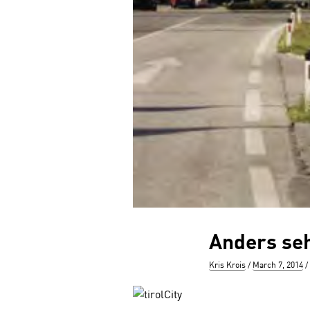
Anders seh
Author
Posted
Kris Krois
March 7, 2014
on