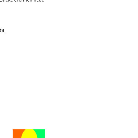
Blicke eröffnen neue
OL