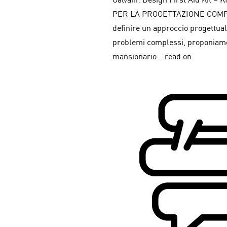
Galvani: Design First Aid Kit 
PER LA PROGETTAZIONE COMPLE
definire un approccio progettuale
problemi complessi, proponiamo
mansionario… read on