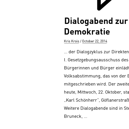
Dialogabend zur
Demokratie
Author
Posted
Kris Krois
October 22, 2014
on
… der Dialogzyklus zur Direkte
I. Gesetzgebungsausschuss des
Bürgerinnen und Bürger einlädt. 
Volksabstimmung, das von der 
mitgeschrieben wird. Der zweite
heute, Mittwoch, 22. Oktober, st
„Karl Schönherr”, Göflanerstra
Weitere Dialogabende sind in S
Bruneck, …