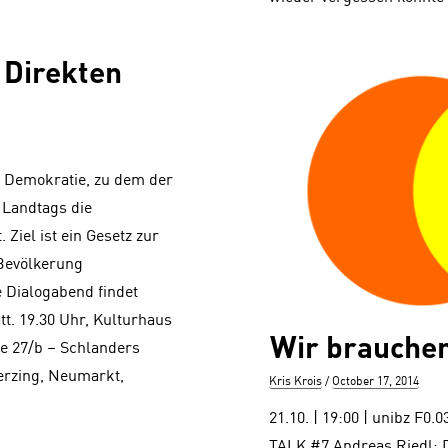
 Direkten
n Demokratie, zu dem der
 Landtags die
Ziel ist ein Gesetz zur
Bevölkerung
 Dialogabend findet
att. 19.30 Uhr, Kulturhaus
Wir brauche
ße 27/b – Schlanders
terzing, Neumarkt,
Author
Posted
Kris Krois
October 17, 2014
on
21.10. | 19:00 | unibz F
TALK #7 Andreas Riedl