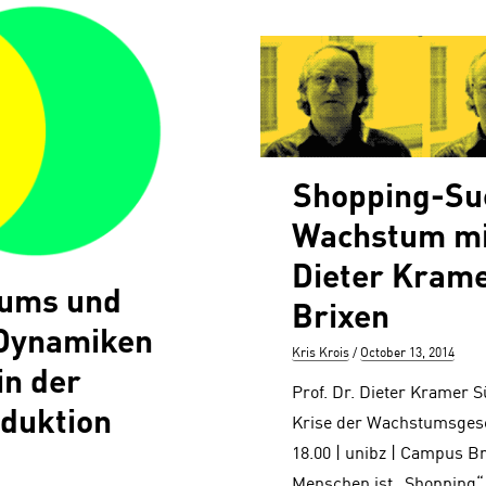
Shopping-Suc
Wachstum mit
Dieter Kramer
lums und
Brixen
 Dynamiken
Author
Posted
Kris Krois
October 13, 2014
in der
on
Prof. Dr. Dieter Kramer 
duktion
Krise der Wachstumsgesel
18.00 | unibz | Campus B
Menschen ist „Shopping“ 