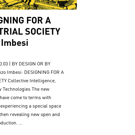
GNING FOR A
TRIAL SOCIETY
 Imbesi
 F0.03 | BY DESIGN OR BY
nzo Imbesi: DESIGNING FOR A
 Collective Intelligence,
w Technologies The new
 have come to terms with
e experiencing a special space
 then revealing new open and
oduction. …