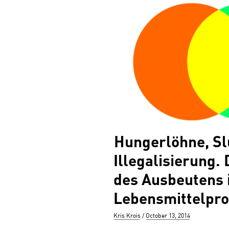
Hungerlöhne, S
Illegalisierung.
des Ausbeutens 
Lebensmittelpro
Author
Posted
Kris Krois
October 13, 2014
on