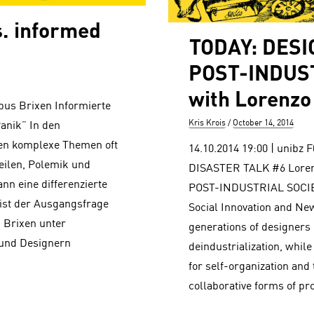
. informed
TODAY: DESI
POST-INDUS
with Lorenzo
mpus Brixen Informierte
Author
Posted
Kris Krois
October 14, 2014
Panik” In den
on
en komplexe Themen oft
14.10.2014 19:00 | unibz
eilen, Polemik und
DISASTER TALK #6 Lore
ann eine differenzierte
POST-INDUSTRIAL SOCIETY
ist der Ausgangsfrage
Social Innovation and Ne
 Brixen unter
generations of designers
 und Designern
deindustrialization, whil
for self-organization and
collaborative forms of pr