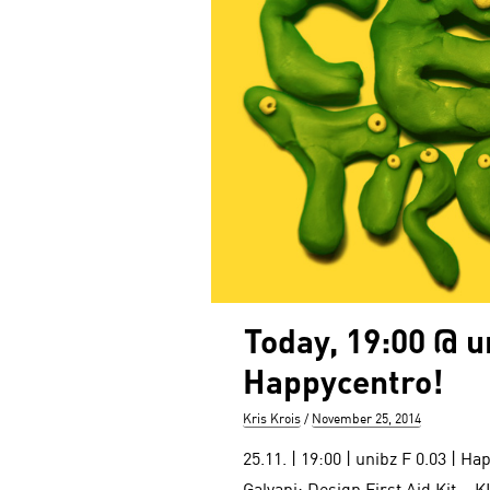
Today, 19:00 @ u
Happycentro!
Author
Posted
Kris Krois
November 25, 2014
on
25.11. | 19:00 | unibz F 0.03 | H