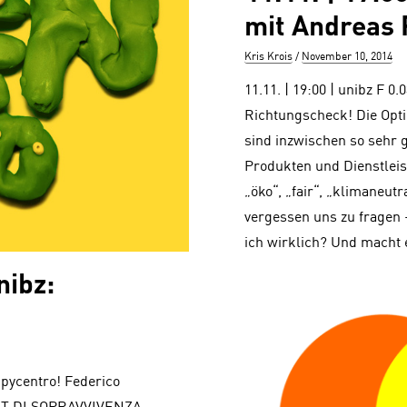
mit Andreas 
Author
Posted
Kris Krois
November 10, 2014
on
11.11. | 19:00 | unibz F 0
Richtungscheck! Die Opt
sind inzwischen so sehr 
Produkten und Dienstleis
„öko“, „fair“, „klimaneutr
vergessen uns zu fragen
ich wirklich? Und macht
nibz:
appycentro! Federico