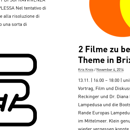
– KIT DI SOPRAVVIVENZA
SSA Nel tentativo di
 alla risoluzione di
 una sorta di
2 Filme zu 
Theme in Bri
Author
Posted
Kris Krois
November 4, 2014
on
13.11. | 16.00 – 18.00 | 
Vortrag, Film und Diskuss
Reckinger und Dr. Diana
Lampedusa und die Boot
Rande Europas Lampedusa,
im Mittelmeer. Klein gen
wieder vergessen konnte